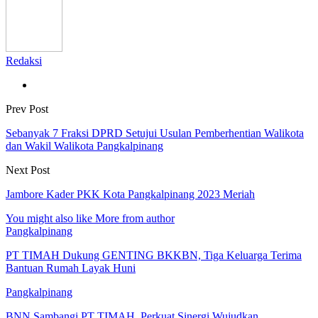
Redaksi
Prev Post
Sebanyak 7 Fraksi DPRD Setujui Usulan Pemberhentian Walikota
dan Wakil Walikota Pangkalpinang
Next Post
Jambore Kader PKK Kota Pangkalpinang 2023 Meriah
You might also like
More from author
Pangkalpinang
PT TIMAH Dukung GENTING BKKBN, Tiga Keluarga Terima
Bantuan Rumah Layak Huni
Pangkalpinang
BNN Sambangi PT TIMAH, Perkuat Sinergi Wujudkan