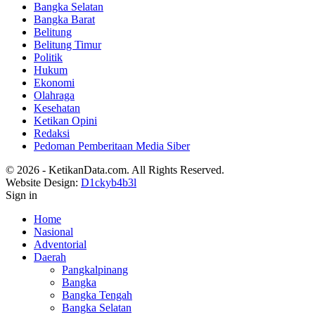
Bangka Selatan
Bangka Barat
Belitung
Belitung Timur
Politik
Hukum
Ekonomi
Olahraga
Kesehatan
Ketikan Opini
Redaksi
Pedoman Pemberitaan Media Siber
© 2026 - KetikanData.com. All Rights Reserved.
Website Design:
D1ckyb4b3l
Sign in
Home
Nasional
Adventorial
Daerah
Pangkalpinang
Bangka
Bangka Tengah
Bangka Selatan