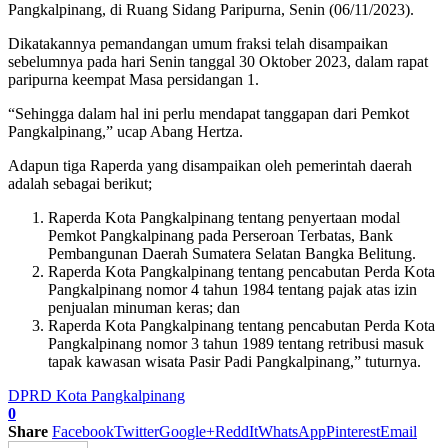
Pangkalpinang, di Ruang Sidang Paripurna, Senin (06/11/2023).
Dikatakannya pemandangan umum fraksi telah disampaikan
sebelumnya pada hari Senin tanggal 30 Oktober 2023, dalam rapat
paripurna keempat Masa persidangan 1.
“Sehingga dalam hal ini perlu mendapat tanggapan dari Pemkot
Pangkalpinang,” ucap Abang Hertza.
Adapun tiga Raperda yang disampaikan oleh pemerintah daerah
adalah sebagai berikut;
Raperda Kota Pangkalpinang tentang penyertaan modal
Pemkot Pangkalpinang pada Perseroan Terbatas, Bank
Pembangunan Daerah Sumatera Selatan Bangka Belitung.
Raperda Kota Pangkalpinang tentang pencabutan Perda Kota
Pangkalpinang nomor 4 tahun 1984 tentang pajak atas izin
penjualan minuman keras; dan
Raperda Kota Pangkalpinang tentang pencabutan Perda Kota
Pangkalpinang nomor 3 tahun 1989 tentang retribusi masuk
tapak kawasan wisata Pasir Padi Pangkalpinang,” tuturnya.
DPRD Kota Pangkalpinang
0
Share
Facebook
Twitter
Google+
ReddIt
WhatsApp
Pinterest
Email