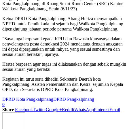
Kota Pangkalpinang, di Ruang Smart Room Center (SRC) Kantor
Walikota Pangkalpinang, Senin (6/11/23).
Ketua DPRD Kota Pangkalpinang, Abang Hertza menyampaikan
NPHD untuk Pemilukada ini sejarah bagi Walikota Pangkalpinang
dipenghujung jabatan periode pertama Walikota Pangkalpinang.
“Saya juga berpesan kepada KPU dan Bawaslu khususnya dalam
penyelenggara pesta demokrasi 2024 mendatang dengan anggaran
ini dapat dipergunakan untuk rakyat, yang sesuai semestinya dan
sesuai aturan berlaku”, ujarnya.
Hertza berpesan agar tugas ini dilaksanakan dengan sebaik mungkin
sesuai aturan yang berlaku.
Kegiatan ini turut serta dihadiri Sekretaris Daerah kota
Pangkalpinang, Asisten Pemerintahan dan Kesra, sejumlah Kepala
OPD, dan Sekretaris DPRD Kota Pangkalpinang.
DPRD Kota Pangkalpinang
DPRD Pangkalpinang
0
Share
Facebook
Twitter
Google+
ReddIt
WhatsApp
Pinterest
Email