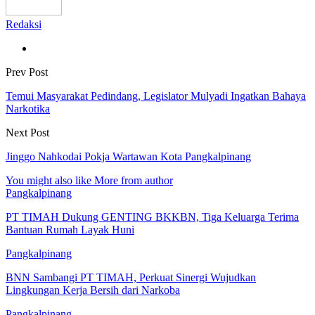
Redaksi
Prev Post
Temui Masyarakat Pedindang, Legislator Mulyadi Ingatkan Bahaya
Narkotika
Next Post
Jinggo Nahkodai Pokja Wartawan Kota Pangkalpinang
You might also like
More from author
Pangkalpinang
PT TIMAH Dukung GENTING BKKBN, Tiga Keluarga Terima
Bantuan Rumah Layak Huni
Pangkalpinang
BNN Sambangi PT TIMAH, Perkuat Sinergi Wujudkan
Lingkungan Kerja Bersih dari Narkoba
Pangkalpinang