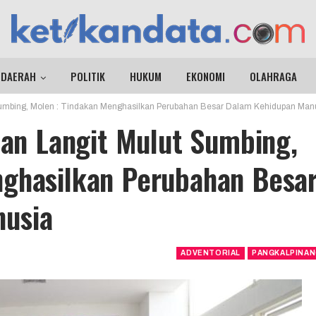
DAERAH
POLITIK
HUKUM
EKONOMI
OLAHRAGA
t Sumbing, Molen : Tindakan Menghasilkan Perubahan Besar Dalam Kehidupan Man
Dan Langit Mulut Sumbing,
nghasilkan Perubahan Besa
usia
ADVENTORIAL
PANGKALPINA