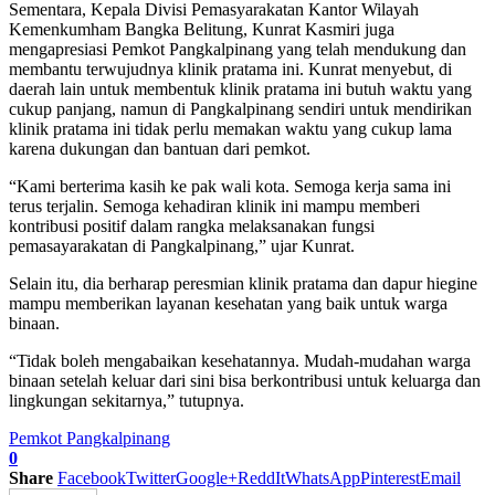
Sementara, Kepala Divisi Pemasyarakatan Kantor Wilayah
Kemenkumham Bangka Belitung, Kunrat Kasmiri juga
mengapresiasi Pemkot Pangkalpinang yang telah mendukung dan
membantu terwujudnya klinik pratama ini. Kunrat menyebut, di
daerah lain untuk membentuk klinik pratama ini butuh waktu yang
cukup panjang, namun di Pangkalpinang sendiri untuk mendirikan
klinik pratama ini tidak perlu memakan waktu yang cukup lama
karena dukungan dan bantuan dari pemkot.
“Kami berterima kasih ke pak wali kota. Semoga kerja sama ini
terus terjalin. Semoga kehadiran klinik ini mampu memberi
kontribusi positif dalam rangka melaksanakan fungsi
pemasayarakatan di Pangkalpinang,” ujar Kunrat.
Selain itu, dia berharap peresmian klinik pratama dan dapur hiegine
mampu memberikan layanan kesehatan yang baik untuk warga
binaan.
“Tidak boleh mengabaikan kesehatannya. Mudah-mudahan warga
binaan setelah keluar dari sini bisa berkontribusi untuk keluarga dan
lingkungan sekitarnya,” tutupnya.
Pemkot Pangkalpinang
0
Share
Facebook
Twitter
Google+
ReddIt
WhatsApp
Pinterest
Email