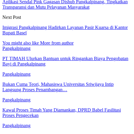
Aplikasi Sendal Pink Gagasan Dishub Pangkalpinang, Tingkatkan
Transparansi dan Mutu Pelayanan Masyarakat
Next Post
Imigrasi Pangkalpinang Hadirkan Layanan Pasir Kuarsa di Kantor
Bupati Basel
You might also like
More from author
Pangkalpinang
PT TIMAH Ulurkan Bantuan untuk Ringankan Biaya Pengobatan
Bayi di Pangkalpinang
Pangkalpinang
Bukan Cuma Teori, Mahasiswa Universitas Sriwijaya Intip
Langsung Proses Penambangan…
Pangkalpinang
Kawal Proses Timah Yang Diamankan, DPRD Babel Fasilitasi
Proses Pengecekan
Pangkalpinang