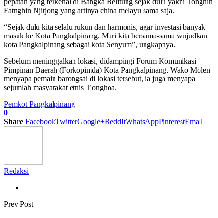
pepatah yang terkenal di Bangka Belitung sejak dulu yakni Tonghin
Fatnghin Njitjong yang artinya china melayu sama saja.
“Sejak dulu kita selalu rukun dan harmonis, agar investasi banyak
masuk ke Kota Pangkalpinang. Mari kita bersama-sama wujudkan
kota Pangkalpinang sebagai kota Senyum”, ungkapnya.
Sebelum meninggalkan lokasi, didampingi Forum Komunikasi
Pimpinan Daerah (Forkopimda) Kota Pangkalpinang, Wako Molen
menyapa pemain barongsai di lokasi tersebut, ia juga menyapa
sejumlah masyarakat etnis Tionghoa.
Pemkot Pangkalpinang
0
Share
Facebook
Twitter
Google+
ReddIt
WhatsApp
Pinterest
Email
Redaksi
Prev Post