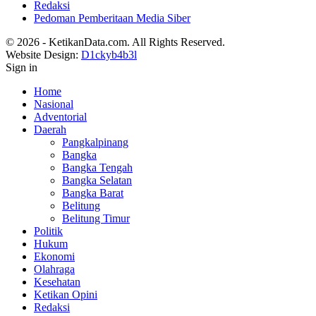
Redaksi
Pedoman Pemberitaan Media Siber
© 2026 - KetikanData.com. All Rights Reserved.
Website Design:
D1ckyb4b3l
Sign in
Home
Nasional
Adventorial
Daerah
Pangkalpinang
Bangka
Bangka Tengah
Bangka Selatan
Bangka Barat
Belitung
Belitung Timur
Politik
Hukum
Ekonomi
Olahraga
Kesehatan
Ketikan Opini
Redaksi