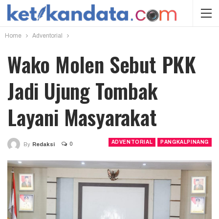
Home
Adventorial
Wako Molen Sebut PKK
Jadi Ujung Tombak
Layani Masyarakat
ADVENTORIAL
PANGKALPINANG
0
By
Redaksi