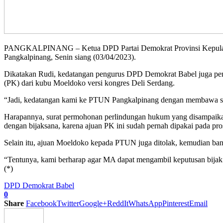
PANGKALPINANG – Ketua DPD Partai Demokrat Provinsi Kepulaua
Pangkalpinang, Senin siang (03/04/2023).
Dikatakan Rudi, kedatangan pengurus DPD Demokrat Babel juga pe
(PK) dari kubu Moeldoko versi kongres Deli Serdang.
“Jadi, kedatangan kami ke PTUN Pangkalpinang dengan membawa sur
Harapannya, surat permohonan perlindungan hukum yang disampaik
dengan bijaksana, karena ajuan PK ini sudah pernah dipakai pada pr
Selain itu, ajuan Moeldoko kepada PTUN juga ditolak, kemudian ban
“Tentunya, kami berharap agar MA dapat mengambil keputusan bijak 
(*)
DPD Demokrat Babel
0
Share
Facebook
Twitter
Google+
ReddIt
WhatsApp
Pinterest
Email