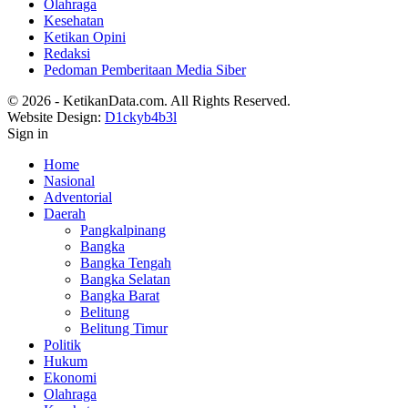
Olahraga
Kesehatan
Ketikan Opini
Redaksi
Pedoman Pemberitaan Media Siber
© 2026 - KetikanData.com. All Rights Reserved.
Website Design:
D1ckyb4b3l
Sign in
Home
Nasional
Adventorial
Daerah
Pangkalpinang
Bangka
Bangka Tengah
Bangka Selatan
Bangka Barat
Belitung
Belitung Timur
Politik
Hukum
Ekonomi
Olahraga