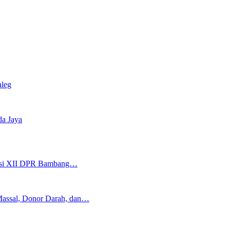
aleg
da Jaya
isi XII DPR Bambang…
Massal, Donor Darah, dan…