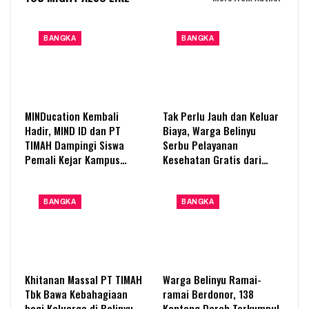
BANGKA
BANGKA
MINDucation Kembali
Tak Perlu Jauh dan Keluar
Hadir, MIND ID dan PT
Biaya, Warga Belinyu
TIMAH Dampingi Siswa
Serbu Pelayanan
Pemali Kejar Kampus…
Kesehatan Gratis dari…
BANGKA
BANGKA
Khitanan Massal PT TIMAH
Warga Belinyu Ramai-
Tbk Bawa Kebahagiaan
ramai Berdonor, 138
bagi Keluarga di Belinyu
Kantong Darah Terkumpul