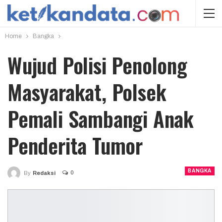
Home
Bangka
Wujud Polisi Penolong
Masyarakat, Polsek
Pemali Sambangi Anak
Penderita Tumor
BANGKA
0
By
Redaksi