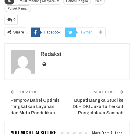
Polisi Penolong Masyarakat
Polres Bangka
Polri
Polsek Pemali
0
Share
Facebook
Twitter
Redaksi
PREV POST
NEXT POST
Pemprov Babel Optimis
Bupati Bangka Studi ke
Tingkatkan Layanan
DLH DKI Jakarta Terkait
dan Mutu Pendidikan
Pengelolaan Sampah
YOU MIGHT ALSO LIKE
More From Author