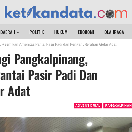
DAERAH
POLITIK
HUKUM
EKONOMI
OLAHRAGA
 Resmikan Amenitas Pantai Pasir Padi dan Penganugerahan Gelar Adat
gi Pangkalpinang,
ntai Pasir Padi Dan
r Adat
ADVENTORIAL
PANGKALPINA