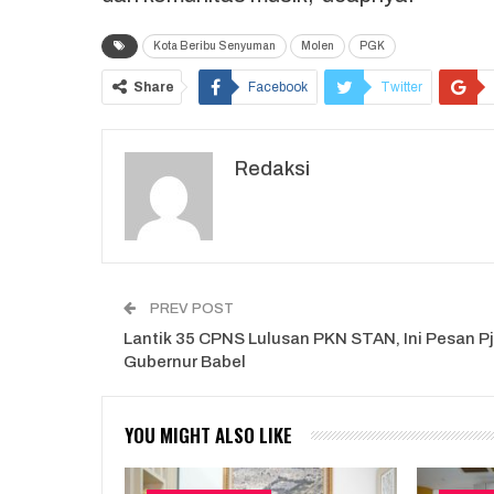
Kota Beribu Senyuman
Molen
PGK
Share
Facebook
Twitter
Redaksi
PREV POST
Lantik 35 CPNS Lulusan PKN STAN, Ini Pesan Pj
Gubernur Babel
YOU MIGHT ALSO LIKE