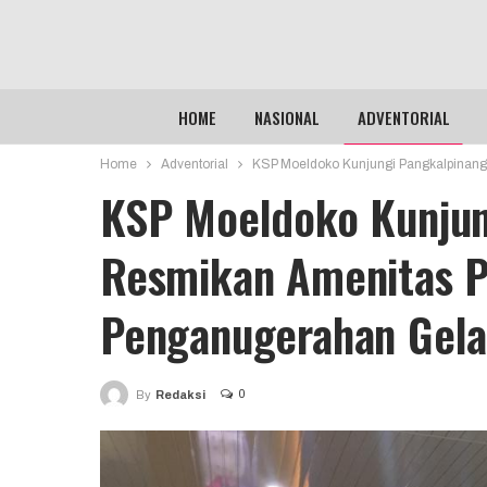
HOME
NASIONAL
ADVENTORIAL
Home
Adventorial
KSP Moeldoko Kunjungi Pangkalpinang,
KSP Moeldoko Kunjun
Resmikan Amenitas Pa
Penganugerahan Gela
0
By
Redaksi