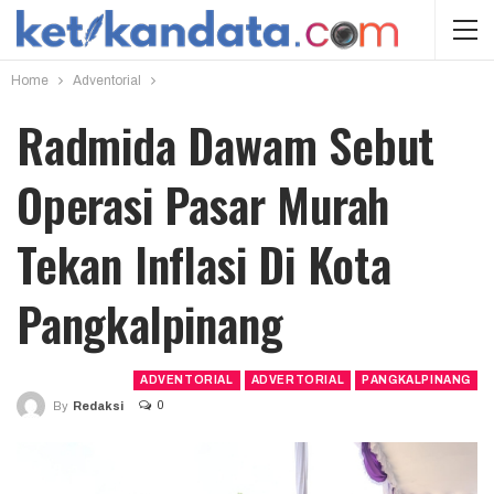
Home
Adventorial
Radmida Dawam Sebut
Operasi Pasar Murah
Tekan Inflasi Di Kota
Pangkalpinang
ADVENTORIAL
ADVERTORIAL
PANGKALPINANG
0
By
Redaksi