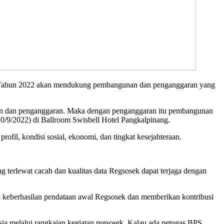
) Tahun 2022 akan mendukung pembangunan dan penganggaran yang
akan dan penganggaran. Maka dengan penganggaran itu pembangunan
(20/9/2022) di Ballroom Swisbell Hotel Pangkalpinang.
ofil, kondisi sosial, ekonomi, dan tingkat kesejahteraan.
g terlewat cacah dan kualitas data Regsosek dapat terjaga dengan
 keberhasilan pendataan awal Regsosek dan memberikan kontribusi
ia melalui rangkaian kegiatan regsosek. Kalau ada petugas BPS