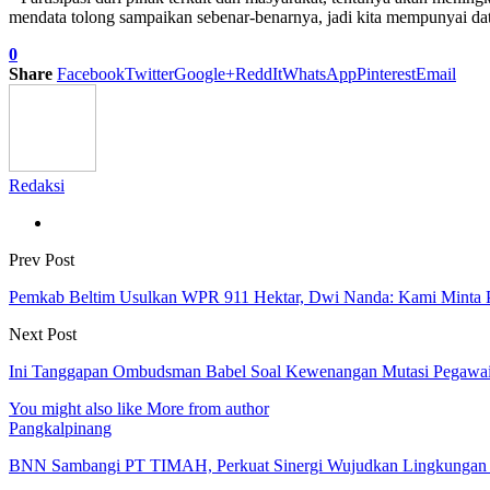
mendata tolong sampaikan sebenar-benarnya, jadi kita mempunyai data
0
Share
Facebook
Twitter
Google+
ReddIt
WhatsApp
Pinterest
Email
Redaksi
Prev Post
Pemkab Beltim Usulkan WPR 911 Hektar, Dwi Nanda: Kami Minta P
Next Post
Ini Tanggapan Ombudsman Babel Soal Kewenangan Mutasi Pegawai
You might also like
More from author
Pangkalpinang
BNN Sambangi PT TIMAH, Perkuat Sinergi Wujudkan Lingkungan K