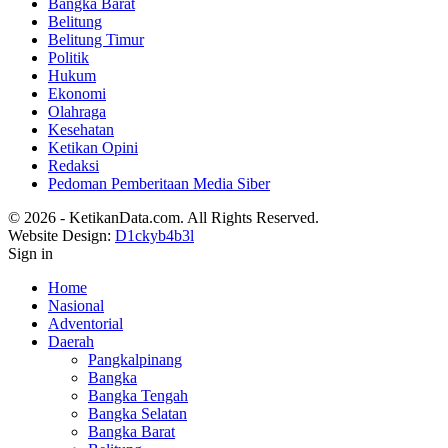
Bangka Barat
Belitung
Belitung Timur
Politik
Hukum
Ekonomi
Olahraga
Kesehatan
Ketikan Opini
Redaksi
Pedoman Pemberitaan Media Siber
© 2026 - KetikanData.com. All Rights Reserved.
Website Design:
D1ckyb4b3l
Sign in
Home
Nasional
Adventorial
Daerah
Pangkalpinang
Bangka
Bangka Tengah
Bangka Selatan
Bangka Barat