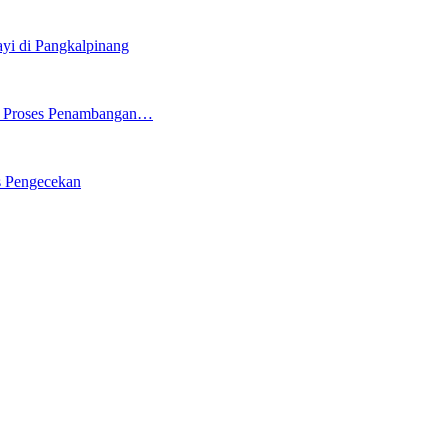
i di Pangkalpinang
ng Proses Penambangan…
s Pengecekan