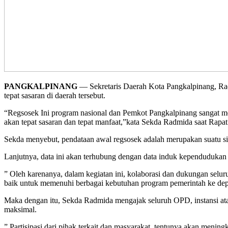
PANGKALPINANG
— Sekretaris Daerah Kota Pangkalpinang, R
tepat sasaran di daerah tersebut.
“Regsosek Ini program nasional dan Pemkot Pangkalpinang sangat m
akan tepat sasaran dan tepat manfaat,”kata Sekda Radmida saat Rapat
Sekda menyebut, pendataan awal regsosek adalah merupakan suatu sist
Lanjutnya, data ini akan terhubung dengan data induk kependudukan se
” Oleh karenanya, dalam kegiatan ini, kolaborasi dan dukungan selur
baik untuk memenuhi berbagai kebutuhan program pemerintah ke de
Maka dengan itu, Sekda Radmida mengajak seluruh OPD, instansi at
maksimal.
” Partisipasi dari pihak terkait dan masyarakat, tentunya akan men