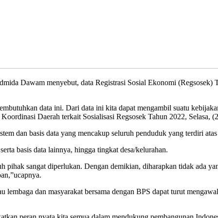
admida Dawam menyebut, data Registrasi Sosial Ekonomi (Regsosek
embutuhkan data ini. Dari data ini kita dapat mengambil suatu kebij
 Koordinasi Daerah terkait Sosialisasi Regsosek Tahun 2022, Selasa, 
em dan basis data yang mencakup seluruh penduduk yang terdiri atas pr
rta basis data lainnya, hingga tingkat desa/kelurahan.
uh pihak sangat diperlukan. Dengan demikian, diharapkan tidak ada yan
pan,”ucapnya.
au lembaga dan masyarakat bersama dengan BPS dapat turut mengawal
ingkatkan peran nyata kita semua dalam mendukung pembangunan Indones