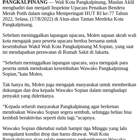
PANGKALPINANG
— Wali Kota Pangkalpinang, Maulan Aklil
menghadiri dan menjadi Inspektur Upacara Penaikan Bendera
Merah Putih dalam rangka Memperingati HUT RI ke-77 Tahun
2022, Selasa, (17/8/2022) di Alun-alun Taman Merdeka Kota
Pangkalpinang.
Sebelum meninggalkan lapangan upacara, Molen sapaan akrab wali
kota mengajak para peserta upacara berdoa bersama untuk
kesembuhan Wakil Wali Kota Pangkalpinang M.Sopian, yang saat
ini mendapatkan perawatan di Rumah Sakit di Jakarta.
“Sebelum meninggalkan lapangan upacara, saya mengajak para
peserta untuk mendoakan kesembuhan Wawako Pangkalpinnag
Sopian,”kata Molen.
Tak hanya itu, Molen juga mengajak masyarakat untuk memberikan
dukungan dan doa kepada Wawako Sopian dalam menghadapi
penyakit yang dideritanya.
“Kepada seluruh masyarakat Pangkalpinang agar berkenan
mendoakan Wawako Sopian segera sembuh, sehingga beliau bisa
kembali beraktivitas seperti dulu lagi,”ucapnya.
Wawako Sopian diketahui sudah hampir tiga Minggu yang lalu
mengalami kondisi drop dan harus dirawat. Wali Kota
Pangkalpinang akan selalu memantau perkembangan Wawako