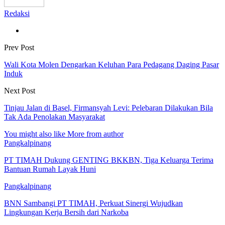
Redaksi
Prev Post
Wali Kota Molen Dengarkan Keluhan Para Pedagang Daging Pasar
Induk
Next Post
Tinjau Jalan di Basel, Firmansyah Levi: Pelebaran Dilakukan Bila
Tak Ada Penolakan Masyarakat
You might also like
More from author
Pangkalpinang
PT TIMAH Dukung GENTING BKKBN, Tiga Keluarga Terima
Bantuan Rumah Layak Huni
Pangkalpinang
BNN Sambangi PT TIMAH, Perkuat Sinergi Wujudkan
Lingkungan Kerja Bersih dari Narkoba