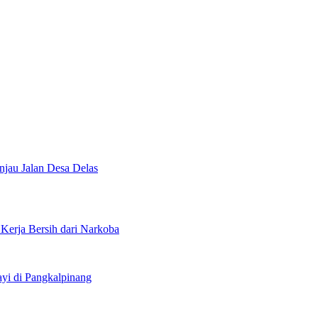
injau Jalan Desa Delas
erja Bersih dari Narkoba
i di Pangkalpinang