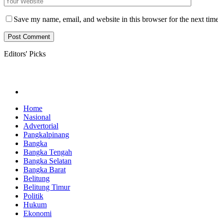
Save my name, email, and website in this browser for the next tim
Editors' Picks
Home
Nasional
Advertorial
Pangkalpinang
Bangka
Bangka Tengah
Bangka Selatan
Bangka Barat
Belitung
Belitung Timur
Politik
Hukum
Ekonomi