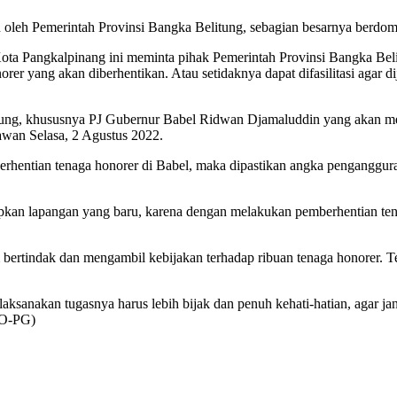
n oleh Pemerintah Provinsi Bangka Belitung, sebagian besarnya berdomi
Kota Pangkalpinang ini meminta pihak Pemerintah Provinsi Bangka Bel
r yang akan diberhentikan. Atau setidaknya dapat difasilitasi agar d
ung, khususnya PJ Gubernur Babel Ridwan Djamaluddin yang akan mem
tawan Selasa, 2 Agustus 2022.
hentian tenaga honorer di Babel, maka dipastikan angka penganggura
an lapangan yang baru, karena dengan melakukan pemberhentian tenag
 bertindak dan mengambil kebijakan terhadap ribuan tenaga honorer. T
ksanakan tugasnya harus lebih bijak dan penuh kehati-hatian, agar ja
PO-PG)