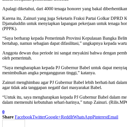
Apalagi diketahui, dari 4000 tenaga honorer yang bakal diberhentika
Karena itu, Zainuri yang juga Seketaris Fraksi Partai Golkar DPRD 
Djamaluddin untuk menyiapkan lapangan pekerjaan untuk tenaga honore
(PPPK).
“Saya berharap kepada Pemerintah Provinsi Kepulauan Bangka Belit
bertahap, namun sebagian dapat difasilitasi,” ungkapnya kepada war
Anggota dewan dua periode ini sangat meyakini bahwa dengan pember
oleh pemerintah.
“Saya mengharapkan kepada PJ Gubernur Babel untuk dapat menyiapk
menimbulkan angka pengangguran tinggi,” katanya.
Zainuri menghimbau agar PJ Gubernur Babel lebih berhati-hati dalam
agar tidak ada tanggapan negatif dari masyarakat Babel.
“Untuk itu, saya mengharapkan kepada PJ Gubernur Babel dalam mela
dalam memenuhi kebutuhan sehari-harinya,” tutup Zainuri. (Rilis.M
0
Share
Facebook
Twitter
Google+
ReddIt
WhatsApp
Pinterest
Email