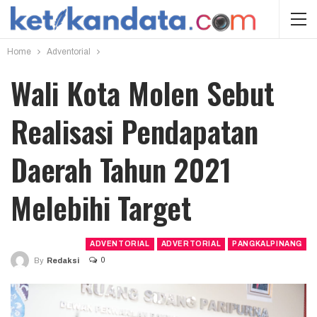
Home
Adventorial
Wali Kota Molen Sebut
Realisasi Pendapatan
Daerah Tahun 2021
Melebihi Target
ADVENTORIAL
ADVERTORIAL
PANGKALPINANG
0
By
Redaksi