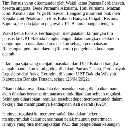
Tim Pansus yang dikomandoi oleh Wakil ketua Pansus Ferdiansyah,
beserta anggota, Dede Purnama Alzulami, Toni Purnama, Matzan,
Dodi Kusdian dan Yoga Nursiwan. Langsung disambut baik oleh
Kepala Unit Pelaksana Teknis Bakuda Bangka Tengah, Rezania
Saputra, beserta jajaran pegawai UPT Bakuda bangka tengah.
Wakil ketua Pansus Ferdiansyah, mengatakan, kunjungan tim
pansus ke UPT Bakuda bangka tengah dalam rangka melakukan
pengumpulan data-data dan masukan sebagai pembahasan
Rancangan peraturan daerah (Raperda) pengelolaan keuangan
daerah.
” Jadi apa saja yang menjadi masukan dari UPT Bakuda bangka
tengah, nanti akan kami godok di dalam Pansus “, kata, Ferdiansyah
Legislator dari fraksi Gerindra, di kantor UPT Bakuda Wilayah
Kabupaten Bangka Tengah, selasa (26/04/2022).
Ditambahkan nya, data-data dan masukan yang didapatkan nanti
akan dibahas bersama tim pansus untuk dijadikan sebuah regulasi.
Sehingga diharapkan, regulasi tersebut dapat mempermudah dalam
bekerja dan meningkatnya Pendapatan Asli daerah (PAD).
“intinya, regulasi itu mempermudah kita dalam bekerja,
mempermudah dalam penerimaan pajak maupun penerimaan
lainnya yang bisa meningkatkan PAD dan pengelolaan keuangan