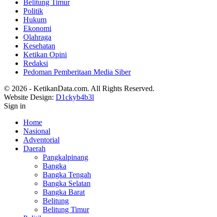
Belitung Timur
Politik
Hukum
Ekonomi
Olahraga
Kesehatan
Ketikan Opini
Redaksi
Pedoman Pemberitaan Media Siber
© 2026 - KetikanData.com. All Rights Reserved.
Website Design:
D1ckyb4b3l
Sign in
Home
Nasional
Adventorial
Daerah
Pangkalpinang
Bangka
Bangka Tengah
Bangka Selatan
Bangka Barat
Belitung
Belitung Timur