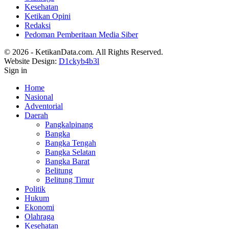
Kesehatan
Ketikan Opini
Redaksi
Pedoman Pemberitaan Media Siber
© 2026 - KetikanData.com. All Rights Reserved.
Website Design:
D1ckyb4b3l
Sign in
Home
Nasional
Adventorial
Daerah
Pangkalpinang
Bangka
Bangka Tengah
Bangka Selatan
Bangka Barat
Belitung
Belitung Timur
Politik
Hukum
Ekonomi
Olahraga
Kesehatan