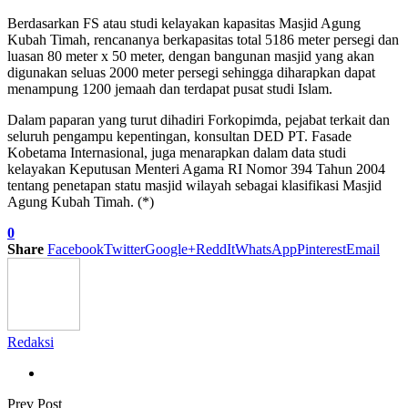
Berdasarkan FS atau studi kelayakan kapasitas Masjid Agung
Kubah Timah, rencananya berkapasitas total 5186 meter persegi dan
luasan 80 meter x 50 meter, dengan bangunan masjid yang akan
digunakan seluas 2000 meter persegi sehingga diharapkan dapat
menampung 1200 jemaah dan terdapat pusat studi Islam.
Dalam paparan yang turut dihadiri Forkopimda, pejabat terkait dan
seluruh pengampu kepentingan, konsultan DED PT. Fasade
Kobetama Internasional, juga menarapkan dalam data studi
kelayakan Keputusan Menteri Agama RI Nomor 394 Tahun 2004
tentang penetapan statu masjid wilayah sebagai klasifikasi Masjid
Agung Kubah Timah. (*)
0
Share
Facebook
Twitter
Google+
ReddIt
WhatsApp
Pinterest
Email
Redaksi
Prev Post