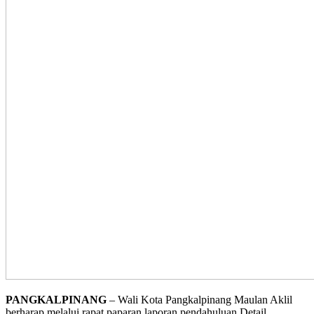
PANGKALPINANG
– Wali Kota Pangkalpinang Maulan Aklil
berharap melalui rapat paparan laporan pendahuluan Detail