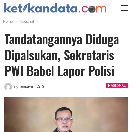
Home
Nasional
Tandatangannya Diduga
Dipalsukan, Sekretaris
PWI Babel Lapor Polisi
NASIONAL
0
By
Redaksi