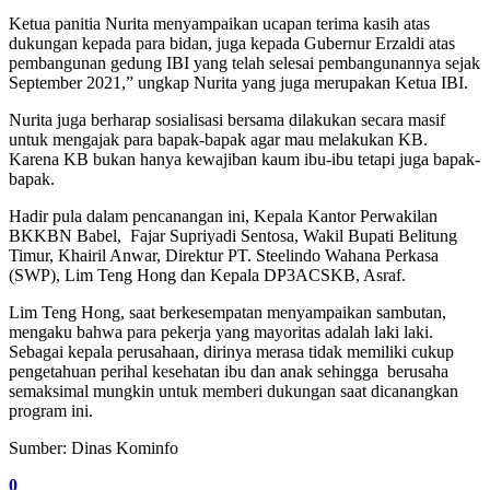
Ketua panitia Nurita menyampaikan ucapan terima kasih atas
dukungan kepada para bidan, juga kepada Gubernur Erzaldi atas
pembangunan gedung IBI yang telah selesai pembangunannya sejak
September 2021,” ungkap Nurita yang juga merupakan Ketua IBI.
Nurita juga berharap sosialisasi bersama dilakukan secara masif
untuk mengajak para bapak-bapak agar mau melakukan KB.
Karena KB bukan hanya kewajiban kaum ibu-ibu tetapi juga bapak-
bapak.
Hadir pula dalam pencanangan ini, Kepala Kantor Perwakilan
BKKBN Babel, Fajar Supriyadi Sentosa, Wakil Bupati Belitung
Timur, Khairil Anwar, Direktur PT. Steelindo Wahana Perkasa
(SWP), Lim Teng Hong dan Kepala DP3ACSKB, Asraf.
Lim Teng Hong, saat berkesempatan menyampaikan sambutan,
mengaku bahwa para pekerja yang mayoritas adalah laki laki.
Sebagai kepala perusahaan, dirinya merasa tidak memiliki cukup
pengetahuan perihal kesehatan ibu dan anak sehingga berusaha
semaksimal mungkin untuk memberi dukungan saat dicanangkan
program ini.
Sumber: Dinas Kominfo
0