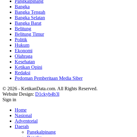
Pangkalpinang
Bangka
Bangka Tengah
Bangka Selatan
Bangka Barat
Belitung
Belitung Timur
Politik
Hukum
Ekonomi
Olahraga
Kesehatan
Ketikan Opini
Redaksi
Pedoman Pemberitaan Media Siber
© 2026 - KetikanData.com. All Rights Reserved.
Website Design:
D1ckyb4b3l
Sign in
Home
Nasional
Adventorial
Daerah
Pangkalpinang