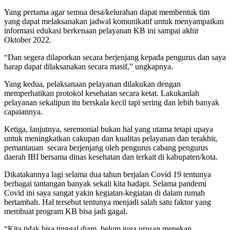
Yang pertama agar semua desa/kelurahan dapat membentuk tim
yang dapat melaksanakan jadwal komunikatif untuk menyampaikan
informasi edukasi berkenaan pelayanan KB ini sampai akhir
Oktober 2022.
“Dan segera dilaporkan secara berjenjang kepada pengurus dan saya
harap dapat dilaksanakan secara masif,” ungkapnya.
Yang kedua, pelaksanaan pelayanan dilakukan dengan
memperhatikan protokol kesehatan secara ketat. Lakukanlah
pelayanan sekalipun itu berskala kecil tapi sering dan lebih banyak
capaiannya.
Ketiga, lanjutnya, seremonial bukan hal yang utama tetapi upaya
untuk meningkatkan cakupan dan kualitas pelayanan dan terakhir,
pemantauan secara berjenjang oleh pengurus cabang pengurus
daerah IBI bersama dinas kesehatan dan terkait di kabupaten/kota.
Dikatakannya lagi selama dua tahun berjalan Covid 19 tentunya
berbagai tantangan banyak sekali kita hadapi. Selama pandemi
Covid ini saya sangat yakin kegiatan-kegiatan di dalam rumah
bertambah. Hal tersebut tentunya menjadi salah satu faktor yang
membuat program KB bisa jadi gagal.
“Kita tidak bisa tinggal diam, belum juga urusan menekan