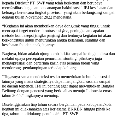
kepada Direktur PT. SWP yang telah berkenan dan berupaya
memfasilitasi kegiatan pencanangan bakhti sosial IBI kesehatan dan
keluarga berencana tingkat provinsi, yang akan berlangsung sampai
dengan bulan November 2022 mendatang.
“Kegiatan ini akan memberikan daya dongkrak yang tinggi untuk
mencapai target modern kontrasepsi
free
, peningkatan capaian
metode kontrasepsi jangka panjang dan tentunya kegiatan ini akan
berkontribusi untuk menurunkan angka kelahiran, stunting dan
kesehatan ibu dan anak,”ujarnya.
Baginya, bidan adalah ujung tombak kita sampai ke tingkat desa dan
melalui upaya percepatan penurunan stunting, pihaknya juga
mengapresiasi dan berterima kasih atas peranan bidan yang
mendorong pendampingan terhadap keluarga.
“Tugasnya sama mendeteksi resiko memerlukan kebutuhan sosial
lainnya yang mana strategisnya dapat menjangkau sasaran sampai
ke daerah terpencil. Hal ini penting agar dapat mewujudkan Bangka
Belitung dengan generasi yang berkualitas menuju Indonesia emas
tahun 2045,” ungkapnya menutup.
Diselenggarakan tiap tahun secara bergantian pada kabupaten/kota,
kegitan ini dilaksanakan atas kerjasama BKKBN hingga pihak ke
tiga, tahun ini didukung penuh oleh PT. SWP.