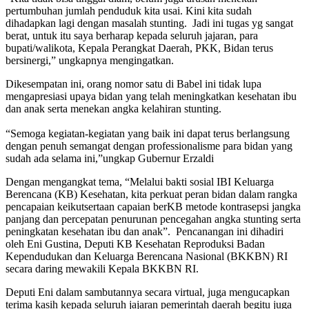
pertumbuhan jumlah penduduk kita usai. Kini kita sudah
dihadapkan lagi dengan masalah stunting. Jadi ini tugas yg sangat
berat, untuk itu saya berharap kepada seluruh jajaran, para
bupati/walikota, Kepala Perangkat Daerah, PKK, Bidan terus
bersinergi,” ungkapnya mengingatkan.
Dikesempatan ini, orang nomor satu di Babel ini tidak lupa
mengapresiasi upaya bidan yang telah meningkatkan kesehatan ibu
dan anak serta menekan angka kelahiran stunting.
“Semoga kegiatan-kegiatan yang baik ini dapat terus berlangsung
dengan penuh semangat dengan professionalisme para bidan yang
sudah ada selama ini,”ungkap Gubernur Erzaldi
Dengan mengangkat tema, “Melalui bakti sosial IBI Keluarga
Berencana (KB) Kesehatan, kita perkuat peran bidan dalam rangka
pencapaian keikutsertaan capaian berKB metode kontrasepsi jangka
panjang dan percepatan penurunan pencegahan angka stunting serta
peningkatan kesehatan ibu dan anak”. Pencanangan ini dihadiri
oleh Eni Gustina, Deputi KB Kesehatan Reproduksi Badan
Kependudukan dan Keluarga Berencana Nasional (BKKBN) RI
secara daring mewakili Kepala BKKBN RI.
Deputi Eni dalam sambutannya secara virtual, juga mengucapkan
terima kasih kepada seluruh jajaran pemerintah daerah begitu juga