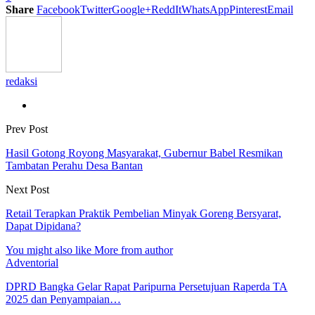
Share
Facebook
Twitter
Google+
ReddIt
WhatsApp
Pinterest
Email
redaksi
Prev Post
Hasil Gotong Royong Masyarakat, Gubernur Babel Resmikan
Tambatan Perahu Desa Bantan
Next Post
Retail Terapkan Praktik Pembelian Minyak Goreng Bersyarat,
Dapat Dipidana?
You might also like
More from author
Adventorial
DPRD Bangka Gelar Rapat Paripurna Persetujuan Raperda TA
2025 dan Penyampaian…