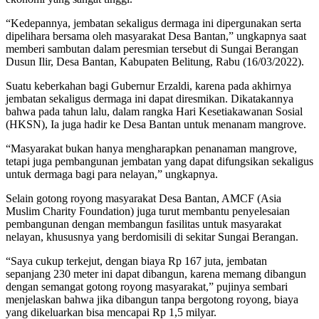
“Kedepannya, jembatan sekaligus dermaga ini dipergunakan serta
dipelihara bersama oleh masyarakat Desa Bantan,” ungkapnya saat
memberi sambutan dalam peresmian tersebut di Sungai Berangan
Dusun Ilir, Desa Bantan, Kabupaten Belitung, Rabu (16/03/2022).
Suatu keberkahan bagi Gubernur Erzaldi, karena pada akhirnya
jembatan sekaligus dermaga ini dapat diresmikan. Dikatakannya
bahwa pada tahun lalu, dalam rangka Hari Kesetiakawanan Sosial
(HKSN), Ia juga hadir ke Desa Bantan untuk menanam mangrove.
“Masyarakat bukan hanya mengharapkan penanaman mangrove,
tetapi juga pembangunan jembatan yang dapat difungsikan sekaligus
untuk dermaga bagi para nelayan,” ungkapnya.
Selain gotong royong masyarakat Desa Bantan, AMCF (Asia
Muslim Charity Foundation) juga turut membantu penyelesaian
pembangunan dengan membangun fasilitas untuk masyarakat
nelayan, khususnya yang berdomisili di sekitar Sungai Berangan.
“Saya cukup terkejut, dengan biaya Rp 167 juta, jembatan
sepanjang 230 meter ini dapat dibangun, karena memang dibangun
dengan semangat gotong royong masyarakat,” pujinya sembari
menjelaskan bahwa jika dibangun tanpa bergotong royong, biaya
yang dikeluarkan bisa mencapai Rp 1,5 milyar.