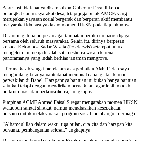
Apresiasi tidak hanya disampaikan Gubernur Erzaldi kepada
perangkat dan masyarakat desa, tetapi juga pihak AMCF, yang
merupakan yayasan sosial bergerak dan berperan aktif membantu
masyarakat khususnya dalam momen HKSN pada tiap tahunnya.
Disamping itu ia berpesan agar tambatan perahu itu harus dijaga
bersama oleh seluruh masyarakat. Selain itu, dirinya berpesan
kepada Kelompok Sadar Wisata (Pokdarwis) setempat untuk
mengelola ini menjadi salah satu destinasi wisata karena
panoramanya yang indah berhias tanaman mangrove.
“Terima kasih sangat mendalam atas perhatian AMCF, dan saya
mengundang kiranya nanti dapat membuat cabang atau kantor
perwakilan di Babel. Harapannya bantuan ini bukan hanya bantuan
satu kali tetapi dengan mendirikan perwakilan, agar lebih mudah
berkoordinasi dan berkonsolidasi,” ungkapnya.
Pimpinan ACMF Ahmad Faisal Siregar mengatakan momen HKSN
walaupun sangat singkat, namun menghasilkan kesepakatan
bersama untuk melaksanakan program sosial membangun dermaga.
“Alhamdulillah dalam waktu tiga bulan, cita-cita dan harapan kita
bersama, pembangunan selesai,” ungkapnya.
Disampaikan kepada Gubernur Erzaldi, pihaknya memiliki program