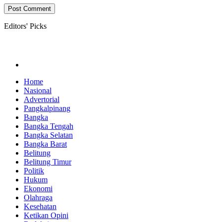
Editors' Picks
Home
Nasional
Advertorial
Pangkalpinang
Bangka
Bangka Tengah
Bangka Selatan
Bangka Barat
Belitung
Belitung Timur
Politik
Hukum
Ekonomi
Olahraga
Kesehatan
Ketikan Opini