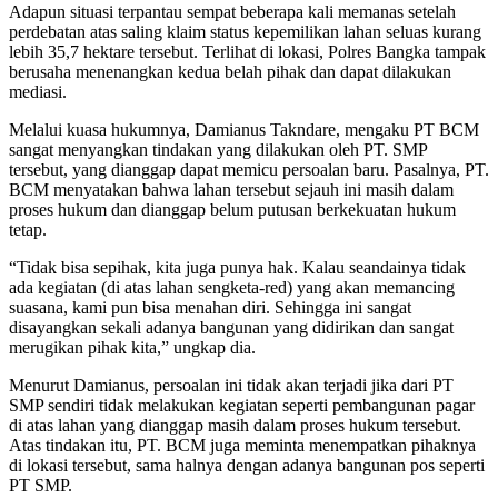
Adapun situasi terpantau sempat beberapa kali memanas setelah
perdebatan atas saling klaim status kepemilikan lahan seluas kurang
lebih 35,7 hektare tersebut. Terlihat di lokasi, Polres Bangka tampak
berusaha menenangkan kedua belah pihak dan dapat dilakukan
mediasi.
Melalui kuasa hukumnya, Damianus Takndare, mengaku PT BCM
sangat menyangkan tindakan yang dilakukan oleh PT. SMP
tersebut, yang dianggap dapat memicu persoalan baru. Pasalnya, PT.
BCM menyatakan bahwa lahan tersebut sejauh ini masih dalam
proses hukum dan dianggap belum putusan berkekuatan hukum
tetap.
“Tidak bisa sepihak, kita juga punya hak. Kalau seandainya tidak
ada kegiatan (di atas lahan sengketa-red) yang akan memancing
suasana, kami pun bisa menahan diri. Sehingga ini sangat
disayangkan sekali adanya bangunan yang didirikan dan sangat
merugikan pihak kita,” ungkap dia.
Menurut Damianus, persoalan ini tidak akan terjadi jika dari PT
SMP sendiri tidak melakukan kegiatan seperti pembangunan pagar
di atas lahan yang dianggap masih dalam proses hukum tersebut.
Atas tindakan itu, PT. BCM juga meminta menempatkan pihaknya
di lokasi tersebut, sama halnya dengan adanya bangunan pos seperti
PT SMP.