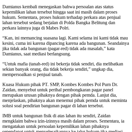
Damianus kembali menegaskan bahwa persoalan atas status
kepemilikan lahan tersebut hingga saat ini masih dalam proses
hukum. Sementara, proses hukum terhadap perkara atas penjual
lahan tersebut sedang berjalan di Polda Bangka Belitung dan
perkara lainnya juga di Mabes Polri.
“Kan, ini memancing suasana lagi. Kami selama ini kami tidak mau
kesini, cuma ini karena dipancing karena ada bangunan. Seandainya
jika tidak ada bangunan (pagar-red) tidak ada masalah,” kata
Damianus, saat mediasi berlangsung.
“Untuk mafia (tanah-red) ini bekerja tidak sendiri, dia melibatkan
sekian banyak orang, dia tidak bekerja sendiri,” ungkap dia,
mempersoalkan si penjual tanah.
Kuasa Hukum pihak PT. SMP, Kombes Kombes Pol Purn Dr.
Zaidan, menyebut untuk perihal pembongkaran pagar panel
merupakan urusan pihaknya dengan pihak pemda. Lanjut dia,
menjelaskan, pihaknya akan menemui pihak pemda untuk meminta
solusi soal pendirian bangunan pagar di lahan tersebut.
IMB untuk bangunan fisik di atas lahan itu sendiri, Zaidan
mengklaim bahwa izin-izinnya masih dalam proses. Sementara, ia
mengatakan untuk persoalan kepemilikan lahan pihaknya
sependapat untuk menyelesaikannya ke jalur hukum jika mediasi