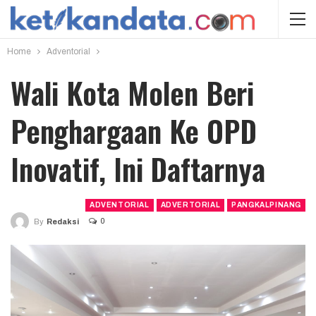
Home
Adventorial
Wali Kota Molen Beri
Penghargaan Ke OPD
Inovatif, Ini Daftarnya
ADVENTORIAL
ADVERTORIAL
PANGKALPINANG
0
By
Redaksi