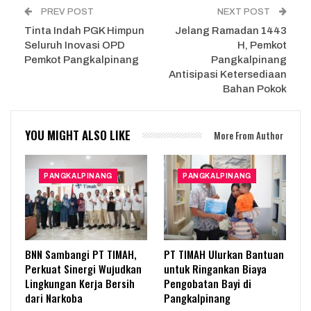
PREV POST
NEXT POST
Tinta Indah PGK Himpun
Jelang Ramadan 1443
Seluruh Inovasi OPD
H, Pemkot
Pemkot Pangkalpinang
Pangkalpinang
Antisipasi Ketersediaan
Bahan Pokok
YOU MIGHT ALSO LIKE
More From Author
PANGKALPINANG
PANGKALPINANG
BNN Sambangi PT TIMAH,
PT TIMAH Ulurkan Bantuan
Perkuat Sinergi Wujudkan
untuk Ringankan Biaya
Lingkungan Kerja Bersih
Pengobatan Bayi di
dari Narkoba
Pangkalpinang