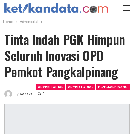
Home
Adventorial
Tinta Indah PGK Himpun
Seluruh Inovasi OPD
Pemkot Pangkalpinang
ADVENTORIAL
ADVERTORIAL
PANGKALPINANG
0
By
Redaksi