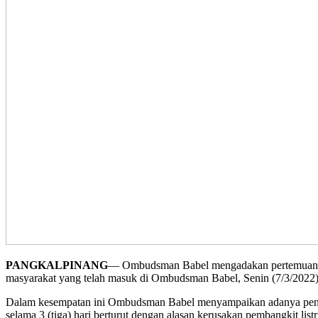
PANGKALPINANG
— Ombudsman Babel mengadakan pertemuan re
masyarakat yang telah masuk di Ombudsman Babel, Senin (7/3/2022)
Dalam kesempatan ini Ombudsman Babel menyampaikan adanya pengad
selama 3 (tiga) hari berturut dengan alasan kerusakan pembangkit listr