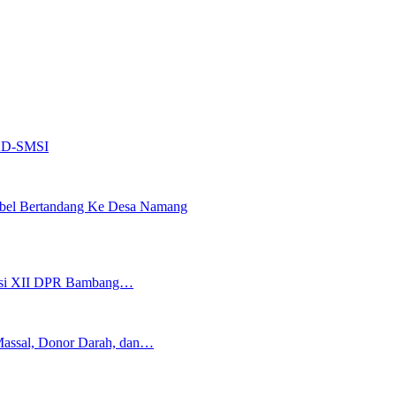
 AD-SMSI
abel Bertandang Ke Desa Namang
isi XII DPR Bambang…
Massal, Donor Darah, dan…