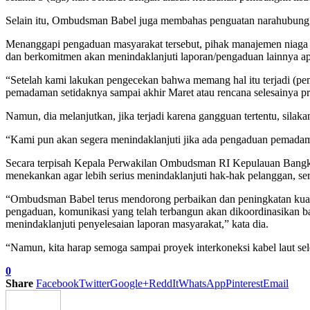
Selain itu, Ombudsman Babel juga membahas penguatan narahubung d
Menanggapi pengaduan masyarakat tersebut, pihak manajemen niaga
dan berkomitmen akan menindaklanjuti laporan/pengaduan lainnya apa
“Setelah kami lakukan pengecekan bahwa memang hal itu terjadi (pema
pemadaman setidaknya sampai akhir Maret atau rencana selesainya pro
Namun, dia melanjutkan, jika terjadi karena gangguan tertentu, sila
“Kami pun akan segera menindaklanjuti jika ada pengaduan pemad
Secara terpisah Kepala Perwakilan Ombudsman RI Kepulauan Bangka
menekankan agar lebih serius menindaklanjuti hak-hak pelanggan, se
“Ombudsman Babel terus mendorong perbaikan dan peningkatan kualit
pengaduan, komunikasi yang telah terbangun akan dikoordinasikan 
menindaklanjuti penyelesaian laporan masyarakat,” kata dia.
“Namun, kita harap semoga sampai proyek interkoneksi kabel laut sele
0
Share
Facebook
Twitter
Google+
ReddIt
WhatsApp
Pinterest
Email