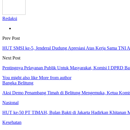
Redaksi
Prev Post
HUT SMSI ke-5, Jenderal Dudung Apresiasi Atas Kerja Sama TNI
Next Post
Pentingnya Pelayanan Publik Untuk Masyarakat, Komisi I DPRD B
You might also like
More from author
Bangka Belitung
Aksi Demo Penambang Timah di Belitung Mengemuka, Ketua Kom
Nasional
HUT ke-50 PT TIMAH, Bulan Bakti di Jakarta Hadirkan Khitanan 
Kesehatan