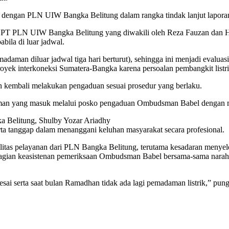
engan PLN UIW Bangka Belitung dalam rangka tindak lanjut laporan 
 PT PLN UIW Bangka Belitung yang diwakili oleh Reza Fauzan dan H
bila di luar jadwal.
daman diluar jadwal tiga hari berturut), sehingga ini menjadi evaluas
yek interkoneksi Sumatera-Bangka karena persoalan pembangkit listrik
kan kembali melakukan pengaduan sesuai prosedur yang berlaku.
aman yang masuk melalui posko pengaduan Ombudsman Babel dengan m
 Belitung, Shulby Yozar Ariadhy
rta tanggap dalam menanggani keluhan masyarakat secara profesional.
as pelayanan dari PLN Bangka Belitung, terutama kesadaran menyelesa
bagian keasistenan pemeriksaan Ombudsman Babel bersama-sama narah
sai serta saat bulan Ramadhan tidak ada lagi pemadaman listrik,” pung