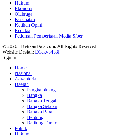
Hukum
Ekonomi
Olahraga
Kesehatan
Ketikan Opini
Redaksi
Pedoman Pemberitaan Media Siber
© 2026 - KetikanData.com. All Rights Reserved.
Website Design:
D1ckyb4b3l
Sign in
Home
Nasional
Adventorial
Daerah
Pangkalpinang
Bangka
Bangka Tengah
Bangka Selatan
Bangka Barat
Belitung
Belitung Timur
Politik
Hukum