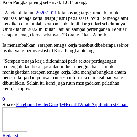
Kota Pangkalpinang sebanyak 1.087 orang.
“Angka di tahun
2020-2021
kita pasang target rendah untuk
realisasi tenaga kerja, tetapi justru pada saat Covid-19 mengalami
kenaikan dan jumlah serapan stabil lebih target dari sebelumnya.
Untuk tahun 2022 ini bulan Januari sampai pertengahan Februari,
serapan tenaga kerja sebanyak 78 orang,” kata Amrah.
Ia menambahkan, serapan tenaga kerja tersebut dibeberapa sektor
usaha yang berinvestasi di Kota Pangkalpinang.
“Serapan tenaga kerja didominasi pada sektor perdagangan
menengah dan besar, jasa dan industri pengolahan. Untuk
meningkatkan serapan tenaga kerja, kita menghubungkan antara
pencari kerja dan perusahaan sesuai formasi dan keahlian yang
dibutuhkan. Selain itu kami juga rutin mengadakan pelatihan
kerja,”ucapnya.
0
Share
Facebook
Twitter
Google+
ReddIt
WhatsApp
Pinterest
Email
Redaksi