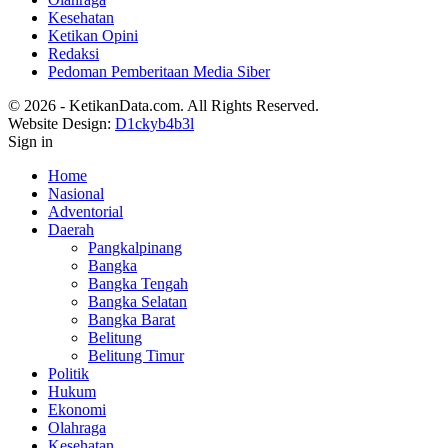
Kesehatan
Ketikan Opini
Redaksi
Pedoman Pemberitaan Media Siber
© 2026 - KetikanData.com. All Rights Reserved.
Website Design:
D1ckyb4b3l
Sign in
Home
Nasional
Adventorial
Daerah
Pangkalpinang
Bangka
Bangka Tengah
Bangka Selatan
Bangka Barat
Belitung
Belitung Timur
Politik
Hukum
Ekonomi
Olahraga
Kesehatan