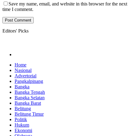
Save my name, email, and website in this browser for the next
time I comment.
Editors' Picks
Home
Nasional
Advertorial
Pangkalpinang
Bangka
Bangka Tengah
Bangka Selatan
Bangka Barat
Belitung
Belitung Timur
Politik
Hukum
Ekonomi
Olahraga