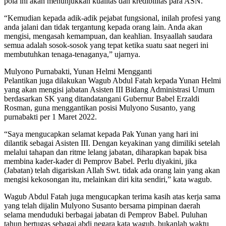
pola ini akan menunjukkan kualitas dan kredibilitas para ASN.
“Kemudian kepada adik-adik pejabat fungsional, inilah profesi yang
anda jalani dan tidak tergantung kepada orang lain. Anda akan
mengisi, mengasah kemampuan, dan keahlian. Insyaallah saudara
semua adalah sosok-sosok yang tepat ketika suatu saat negeri ini
membutuhkan tenaga-tenaganya,” ujarnya.
Mulyono Purnabakti, Yunan Helmi Mengganti
Pelantikan juga dilakukan Wagub Abdul Fatah kepada Yunan Helmi
yang akan mengisi jabatan Asisten III Bidang Administrasi Umum
berdasarkan SK yang ditandatangani Gubernur Babel Erzaldi
Rosman, guna menggantikan posisi Mulyono Susanto, yang
purnabakti per 1 Maret 2022.
“Saya mengucapkan selamat kepada Pak Yunan yang hari ini
dilantik sebagai Asisten III. Dengan keyakinan yang dimiliki setelah
melalui tahapan dan ritme lelang jabatan, diharapkan bapak bisa
membina kader-kader di Pemprov Babel. Perlu diyakini, jika
(Jabatan) telah digariskan Allah Swt. tidak ada orang lain yang akan
mengisi kekosongan itu, melainkan diri kita sendiri,” kata wagub.
Wagub Abdul Fatah juga mengucapkan terima kasih atas kerja sama
yang telah dijalin Mulyono Susanto bersama pimpinan daerah
selama menduduki berbagai jabatan di Pemprov Babel. Puluhan
tahun bertugas sebagai abdi negara kata wagub, bukanlah waktu