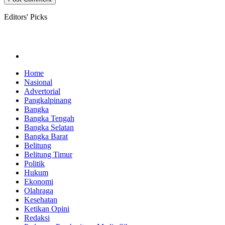
Editors' Picks
Home
Nasional
Advertorial
Pangkalpinang
Bangka
Bangka Tengah
Bangka Selatan
Bangka Barat
Belitung
Belitung Timur
Politik
Hukum
Ekonomi
Olahraga
Kesehatan
Ketikan Opini
Redaksi