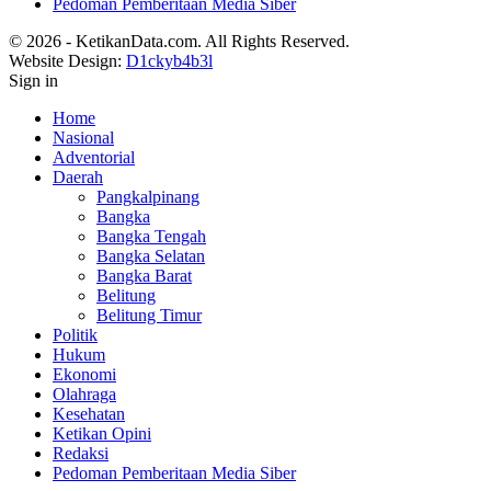
Pedoman Pemberitaan Media Siber
© 2026 - KetikanData.com. All Rights Reserved.
Website Design:
D1ckyb4b3l
Sign in
Home
Nasional
Adventorial
Daerah
Pangkalpinang
Bangka
Bangka Tengah
Bangka Selatan
Bangka Barat
Belitung
Belitung Timur
Politik
Hukum
Ekonomi
Olahraga
Kesehatan
Ketikan Opini
Redaksi
Pedoman Pemberitaan Media Siber