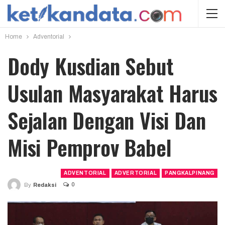
Home
Adventorial
Dody Kusdian Sebut
Usulan Masyarakat Harus
Sejalan Dengan Visi Dan
Misi Pemprov Babel
ADVENTORIAL
ADVERTORIAL
PANGKALPINANG
0
By
Redaksi