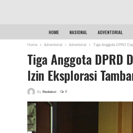
HOME
NASIONAL
ADVENTORIAL
Home
Adventorial
Advertorial
Tiga Anggota DPRD Dapi
Tiga Anggota DPRD D
Izin Eksplorasi Tamb
0
By
Redaksi