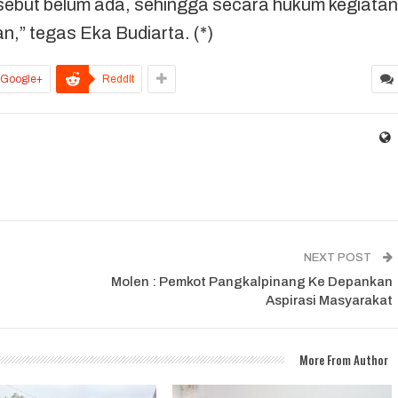
rsebut belum ada, sehingga secara hukum kegiatan
n,” tegas Eka Budiarta. (*)
Google+
ReddIt
NEXT POST
Molen : Pemkot Pangkalpinang Ke Depankan
Aspirasi Masyarakat
More From Author