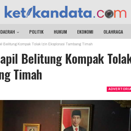
DAERAH
POLITIK
HUKUM
EKONOMI
OLAHRAGA
l Belitung Kompak Tolak Izin Eksplorasi Tambang Timah
apil Belitung Kompak Tola
ang Timah
ADVERTORI