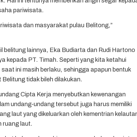
k. Hal ini tentunya memberikan angin segar kepad
saha pariwisata.
pariwisata dan masyarakat pulau Belitong,”
 belitung lainnya, Eka Budiarta dan Rudi Hartono
kepada PT. Timah. Seperti yang kita ketahui
at ini masih berlaku, sehingga apapun bentuk
Belitung tidak bileh dilakukan.
-undang Cipta Kerja menyebutkan kewenangan
alam undang-undang tersebut juga harus memiliki
ng laut yang dikeluarkan oleh kementrian kelauta
 ruang laut.