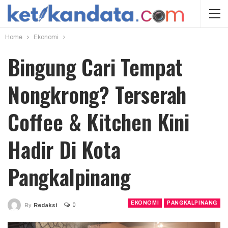
Home
Ekonomi
Bingung Cari Tempat
Nongkrong? Terserah
Coffee & Kitchen Kini
Hadir Di Kota
Pangkalpinang
EKONOMI
PANGKALPINANG
0
By
Redaksi