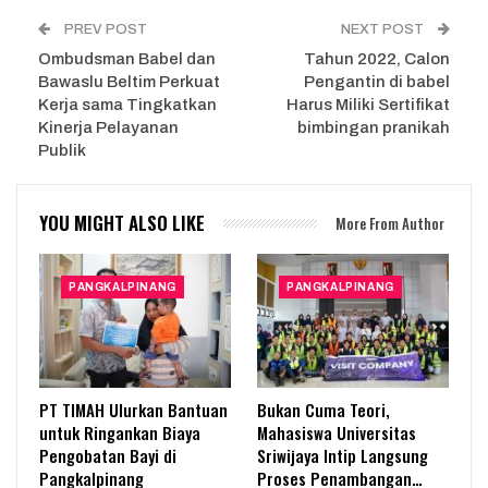
PREV POST
NEXT POST
Ombudsman Babel dan
Tahun 2022, Calon
Bawaslu Beltim Perkuat
Pengantin di babel
Kerja sama Tingkatkan
Harus Miliki Sertifikat
Kinerja Pelayanan
bimbingan pranikah
Publik
YOU MIGHT ALSO LIKE
More From Author
PANGKALPINANG
PANGKALPINANG
PT TIMAH Ulurkan Bantuan
Bukan Cuma Teori,
untuk Ringankan Biaya
Mahasiswa Universitas
Pengobatan Bayi di
Sriwijaya Intip Langsung
Pangkalpinang
Proses Penambangan…