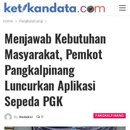
Home
Pangkalpinang
Menjawab Kebutuhan
Masyarakat, Pemkot
Pangkalpinang
Luncurkan Aplikasi
Sepeda PGK
PANGKALPINANG
0
By
Redaksi