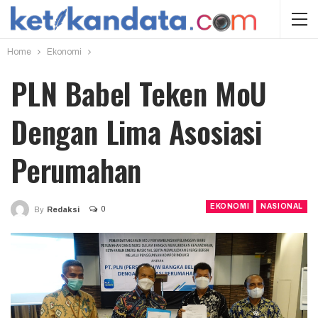
Home
Ekonomi
PLN Babel Teken MoU
Dengan Lima Asosiasi
Perumahan
EKONOMI
NASIONAL
0
By
Redaksi