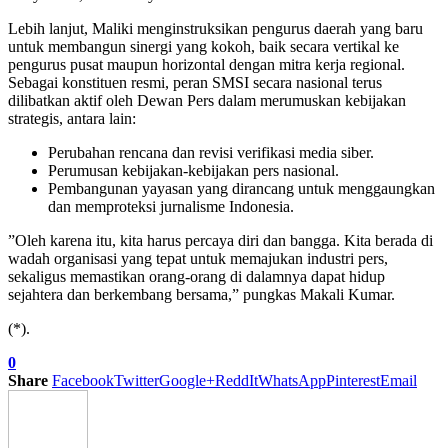
​Lebih lanjut, Maliki menginstruksikan pengurus daerah yang baru
untuk membangun sinergi yang kokoh, baik secara vertikal ke
pengurus pusat maupun horizontal dengan mitra kerja regional.
Sebagai konstituen resmi, peran SMSI secara nasional terus
dilibatkan aktif oleh Dewan Pers dalam merumuskan kebijakan
strategis, antara lain:
​Perubahan rencana dan revisi verifikasi media siber.
​Perumusan kebijakan-kebijakan pers nasional.
​Pembangunan yayasan yang dirancang untuk menggaungkan
dan memproteksi jurnalisme Indonesia.
​”Oleh karena itu, kita harus percaya diri dan bangga. Kita berada di
wadah organisasi yang tepat untuk memajukan industri pers,
sekaligus memastikan orang-orang di dalamnya dapat hidup
sejahtera dan berkembang bersama,” pungkas Makali Kumar.
(*).
0
Share
Facebook
Twitter
Google+
ReddIt
WhatsApp
Pinterest
Email