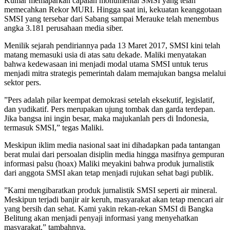
Kumar memaparkan capaian monumental SMSI yang telah
memecahkan Rekor MURI. Hingga saat ini, kekuatan keanggotaan
SMSI yang tersebar dari Sabang sampai Merauke telah menembus
angka 3.181 perusahaan media siber.
​Menilik sejarah pendiriannya pada 13 Maret 2017, SMSI kini telah
matang memasuki usia di atas satu dekade. Maliki menyatakan
bahwa kedewasaan ini menjadi modal utama SMSI untuk terus
menjadi mitra strategis pemerintah dalam memajukan bangsa melalui
sektor pers.
​”Pers adalah pilar keempat demokrasi setelah eksekutif, legislatif,
dan yudikatif. Pers merupakan ujung tombak dan garda terdepan.
Jika bangsa ini ingin besar, maka majukanlah pers di Indonesia,
termasuk SMSI,” tegas Maliki.
​Meskipun iklim media nasional saat ini dihadapkan pada tantangan
berat mulai dari persoalan disiplin media hingga masifnya gempuran
informasi palsu (hoax) Maliki meyakini bahwa produk jurnalistik
dari anggota SMSI akan tetap menjadi rujukan sehat bagi publik.
​”Kami mengibaratkan produk jurnalistik SMSI seperti air mineral.
Meskipun terjadi banjir air keruh, masyarakat akan tetap mencari air
yang bersih dan sehat. Kami yakin rekan-rekan SMSI di Bangka
Belitung akan menjadi penyaji informasi yang menyehatkan
masyarakat,” tambahnya.