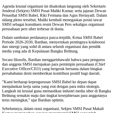
​Agenda krusial organisasi ini disaksikan langsung oleh Sekretaris
Jenderal (Sekjen) SMSI Pusat Maliki Kumar, serta jajaran Dewan
Penasihat SMSI Babel, Riki Fermana dan Agus Heriayadi. Dalam
sidang pleno tersebut, Maliki kembali menegaskan posisi tawar
SMSI sebagai konstituen resmi Dewan Pers sekaligus organisasi
perusahaan pers siber terbesar di dunia.
​Dalam sambutan perdananya pasca-terpilih, Ketua SMSI Babel
Periode 2026-2030, Bardian, menyerukan pentingnya kolaborasi
dan sinergi yang solid di antara seluruh organisasi dan pemilik
media yang ada di Kepulauan Bangka Belitung.
​Secara filosofis, Bardian menggarisbawahi bahwa para pengurus
dan anggota SMSI merupakan para pemimpin perusahaan (Chief
Executive Officer/CEO) yang bergerak bersama dalam bingkai
persahabatan demi memberikan kontribusi positif bagi daerah.
​”Kami berharap kepengurusan SMSI Babel ke depan dapat
menjalankan kerja sama yang erat dengan para mitra strategis.
Langkah ini krusial guna memastikan industri media siber di Bangka
Belitung semakin maju dan tingkat kesejahteraan para anggotanya
terus meningkat,” ujar Bardian optimis.
​Sebelumnya, dalam orasi organisasi, Sekjen SMSI Pusat Makali