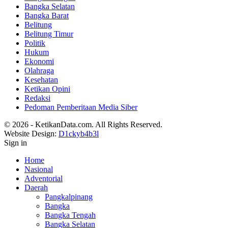
Bangka Selatan
Bangka Barat
Belitung
Belitung Timur
Politik
Hukum
Ekonomi
Olahraga
Kesehatan
Ketikan Opini
Redaksi
Pedoman Pemberitaan Media Siber
© 2026 - KetikanData.com. All Rights Reserved.
Website Design:
D1ckyb4b3l
Sign in
Home
Nasional
Adventorial
Daerah
Pangkalpinang
Bangka
Bangka Tengah
Bangka Selatan