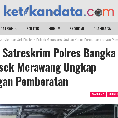
DAERAH
POLITIK
HUKUM
EKONOMI
OLAHRAGA
Bangka dan Unit Reskrim Polsek Merawang Ungkap Kasus Pencurian dengan Pem
 Satreskrim Polres Bangka
lsek Merawang Ungkap
gan Pemberatan
BANGKA
HUKU