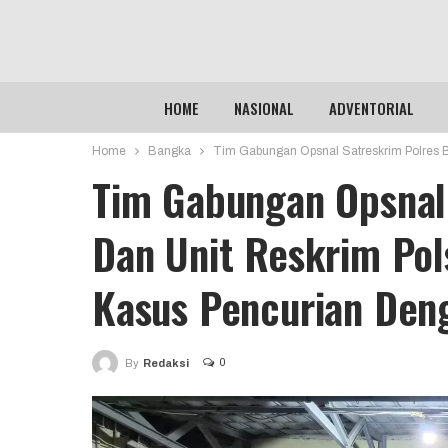
HOME
NASIONAL
ADVENTORIAL
Home
Bangka
Tim Gabungan Opsnal Satreskrim Polres 
Tim Gabungan Opsnal
Dan Unit Reskrim Po
Kasus Pencurian Den
0
By
Redaksi