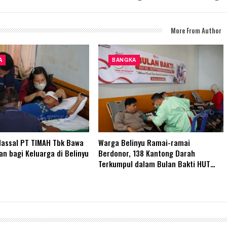
More From Author
A
BANGKA
Massal PT TIMAH Tbk Bawa
Warga Belinyu Ramai-ramai
n bagi Keluarga di Belinyu
Berdonor, 138 Kantong Darah
Terkumpul dalam Bulan Bakti HUT…