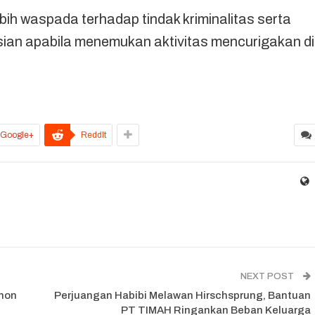
ih waspada terhadap tindak kriminalitas serta
sian apabila menemukan aktivitas mencurigakan di
Google+
ReddIt
NEXT POST
hon
Perjuangan Habibi Melawan Hirschsprung, Bantuan
PT TIMAH Ringankan Beban Keluarga