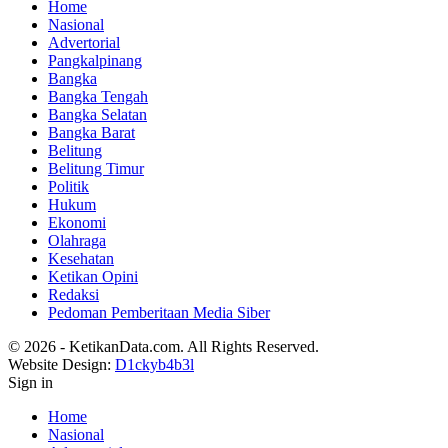
Home
Nasional
Advertorial
Pangkalpinang
Bangka
Bangka Tengah
Bangka Selatan
Bangka Barat
Belitung
Belitung Timur
Politik
Hukum
Ekonomi
Olahraga
Kesehatan
Ketikan Opini
Redaksi
Pedoman Pemberitaan Media Siber
© 2026 - KetikanData.com. All Rights Reserved.
Website Design:
D1ckyb4b3l
Sign in
Home
Nasional