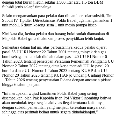
dengan total kurang lebih sekitar 1.500 liter atau 1,5 ton BBM
Subsidi jenis solar,” timpalnya.
Selain mengamankan para pelaku dan ribuan liter solar subsidi, Tim
Subdit IV Tipidter Ditreskrimsus Polda Babel juga mengamankan 1
unit mobil, 6 drum kosong serta 1 unit mesin pompa hisap.
Kini kata dia, kedua pelaku dan barang bukti sudah diamankan di
Mapolda Babel guna dilakukan proses penyidikan lebih lanjut.
Sementara dalam hal ini, atas perbuatannya kedua pelaku dijerat
pasal 55 UU RI Nomor 22 Tahun 2001 tentang minyak dan gas
bumi sebagaimana telah diubah dalam pasal 40 UU RI Nomor 6
Tahun 2023, tentang penetapan Peraturan Pemerintah Pengganti UU
Nomor 2 Tahun 2022 tentang cipta kerja menjadi UU Jo pasal 20
huruf a dan c UU Nomor 1 Tahun 2023 tentang KUHP dan UU
Nomor 20 Tahun 2025 tentang KUHAP jo Undang-Undang Nomor
1 Tahun 2026 tentang penyesuaian Pidana dengan ancaman pidana
hingga 6 tahun penjara.
“Ini merupakan wujud komitmen Polda Babel yang sering
disampaikan, oleh Pak Kapolda Irjen Pol Viktor Sihombing bahwa
akan menindak tegas segala aktivitas ilegal terutama kaitannya,
dengan subsidi pemerintah yang menjadi keresahan masyarakat
sehingga atas perintah beliau untuk segera ditindaklanjuti,”