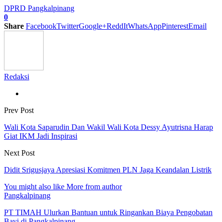
DPRD Pangkalpinang
0
Share
Facebook
Twitter
Google+
ReddIt
WhatsApp
Pinterest
Email
Redaksi
Prev Post
Wali Kota Saparudin Dan Wakil Wali Kota Dessy Ayutrisna Harap
Giat IKM Jadi Inspirasi
Next Post
Didit Srigusjaya Apresiasi Komitmen PLN Jaga Keandalan Listrik
You might also like
More from author
Pangkalpinang
PT TIMAH Ulurkan Bantuan untuk Ringankan Biaya Pengobatan
Bayi di Pangkalpinang