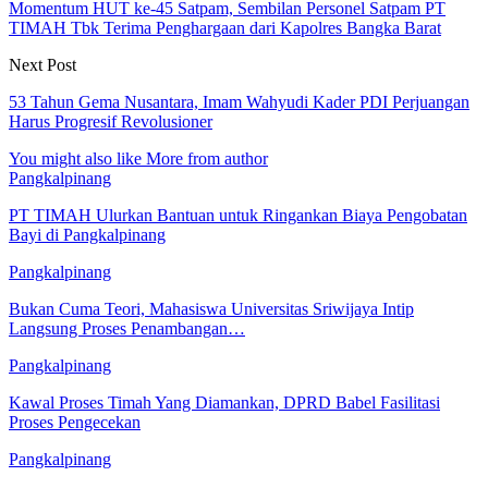
Momentum HUT ke-45 Satpam, Sembilan Personel Satpam PT
TIMAH Tbk Terima Penghargaan dari Kapolres Bangka Barat
Next Post
53 Tahun Gema Nusantara, Imam Wahyudi Kader PDI Perjuangan
Harus Progresif Revolusioner
You might also like
More from author
Pangkalpinang
PT TIMAH Ulurkan Bantuan untuk Ringankan Biaya Pengobatan
Bayi di Pangkalpinang
Pangkalpinang
Bukan Cuma Teori, Mahasiswa Universitas Sriwijaya Intip
Langsung Proses Penambangan…
Pangkalpinang
Kawal Proses Timah Yang Diamankan, DPRD Babel Fasilitasi
Proses Pengecekan
Pangkalpinang