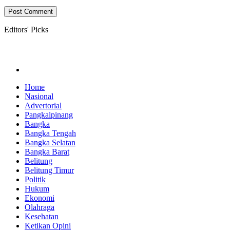
Editors' Picks
Home
Nasional
Advertorial
Pangkalpinang
Bangka
Bangka Tengah
Bangka Selatan
Bangka Barat
Belitung
Belitung Timur
Politik
Hukum
Ekonomi
Olahraga
Kesehatan
Ketikan Opini