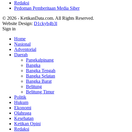
Redaksi
Pedoman Pemberitaan Media Siber
© 2026 - KetikanData.com. All Rights Reserved.
Website Design:
D1ckyb4b3l
Sign in
Home
Nasional
Adventorial
Daerah
Pangkalpinang
Bangka
Bangka Tengah
Bangka Selatan
Bangka Barat
Belitung
Belitung Timur
Politik
Hukum
Ekonomi
Olahraga
Kesehatan
Ketikan Opini
Redaksi