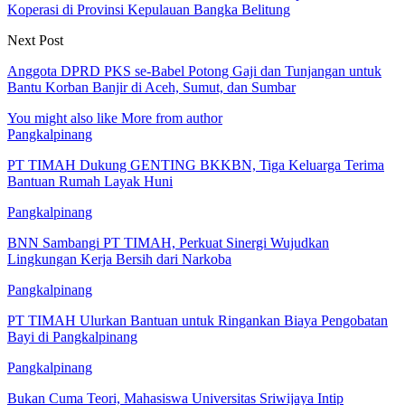
Koperasi di Provinsi Kepulauan Bangka Belitung
Next Post
Anggota DPRD PKS se-Babel Potong Gaji dan Tunjangan untuk
Bantu Korban Banjir di Aceh, Sumut, dan Sumbar
You might also like
More from author
Pangkalpinang
PT TIMAH Dukung GENTING BKKBN, Tiga Keluarga Terima
Bantuan Rumah Layak Huni
Pangkalpinang
BNN Sambangi PT TIMAH, Perkuat Sinergi Wujudkan
Lingkungan Kerja Bersih dari Narkoba
Pangkalpinang
PT TIMAH Ulurkan Bantuan untuk Ringankan Biaya Pengobatan
Bayi di Pangkalpinang
Pangkalpinang
Bukan Cuma Teori, Mahasiswa Universitas Sriwijaya Intip