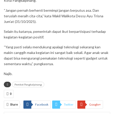
Kota Pangkalpinang.
“Jangan pernah berhenti bermimpi jangan berputus asa. Dan
teruslah meraih cita-cita,” kata Wakil Walikota Dessy Ayu Trisna
Jum’at (31/10/2025).
Selain itu katanya, pemerintah dapat ikut berpartisipasi terhadap
kegiatan-kegiatan positif.
“Yang pasti selalu mendukung apalagi teknologi sekarang kan
makin canggih maka kegiatan ini sangat baik sekali. Agar anak-anak
dapat bisa mengurangi pemakaian teknologi seperti gadget untuk
sementara waktu,” pungkasnya.
Najib.
Pemkot Pangkalpinang
0
Share
Facebook
Twitter
Google+