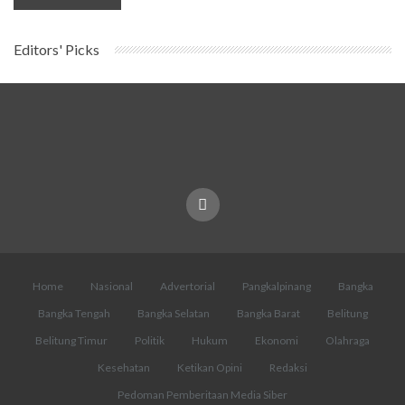
Editors' Picks
Home
Nasional
Advertorial
Pangkalpinang
Bangka
Bangka Tengah
Bangka Selatan
Bangka Barat
Belitung
Belitung Timur
Politik
Hukum
Ekonomi
Olahraga
Kesehatan
Ketikan Opini
Redaksi
Pedoman Pemberitaan Media Siber