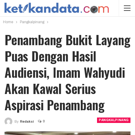
Home
Pangkalpinang
Penambang Bukit Layang
Puas Dengan Hasil
Audiensi, Imam Wahyudi
Akan Kawal Serius
Aspirasi Penambang
PANGKALPINANG
0
By
Redaksi