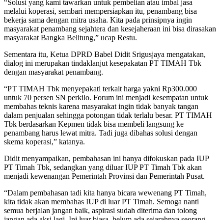
“Solusi yang kami tawarkan untuk pembelian atau imbal jasa
melalui koperasi, sembari mempersiapkan itu, penambang bisa
bekerja sama dengan mitra usaha. Kita pada prinsipnya ingin
masyarakat penambang sejahtera dan kesejaheraan ini bisa dirasakan
masyarakat Bangka Belitung,” ucap Restu.
Sementara itu, Ketua DPRD Babel Didit Srigusjaya mengatakan,
dialog ini merupakan tindaklanjut kesepakatan PT TIMAH Tbk
dengan masyarakat penambang.
“PT TIMAH Tbk menyepakati terkait harga yakni Rp300.000
untuk 70 persen SN perkilo. Forum ini menjadi kesempatan untuk
membahas teknis karena masyarakat ingin tidak banyak tangan
dalam penjualan sehingga potongan tidak terlalu besar. PT TIMAH
Tbk berdasarkan Kepmen tidak bisa membeli langsung ke
penambang harus lewat mitra. Tadi juga dibahas solusi dengan
skema koperasi,” katanya.
Didit menyampaikan, pembahasan ini hanya difokuskan pada IUP
PT Timah Tbk, sedangkan yang diluar IUP PT Timah Tbk akan
menjadi kewenangan Pemerintah Provinsi dan Pemerintah Pusat.
“Dalam pembahasan tadi kita hanya bicara wewenang PT Timah,
kita tidak akan membahas IUP di luar PT Timah. Semoga nanti
semua berjalan jangan baik, aspirasi sudah diterima dan tolong
jangan ada aksi lagi. Ini luar biasa, belum ada sejarahnya seorang