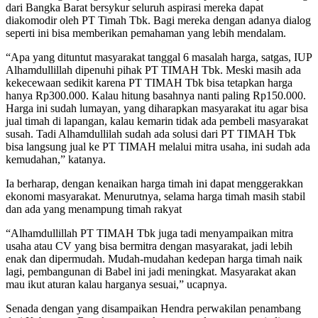
dari Bangka Barat bersykur seluruh aspirasi mereka dapat
diakomodir oleh PT Timah Tbk. Bagi mereka dengan adanya dialog
seperti ini bisa memberikan pemahaman yang lebih mendalam.
“Apa yang dituntut masyarakat tanggal 6 masalah harga, satgas, IUP
Alhamdullillah dipenuhi pihak PT TIMAH Tbk. Meski masih ada
kekecewaan sedikit karena PT TIMAH Tbk bisa tetapkan harga
hanya Rp300.000. Kalau hitung basahnya nanti paling Rp150.000.
Harga ini sudah lumayan, yang diharapkan masyarakat itu agar bisa
jual timah di lapangan, kalau kemarin tidak ada pembeli masyarakat
susah. Tadi Alhamdullilah sudah ada solusi dari PT TIMAH Tbk
bisa langsung jual ke PT TIMAH melalui mitra usaha, ini sudah ada
kemudahan,” katanya.
Ia berharap, dengan kenaikan harga timah ini dapat menggerakkan
ekonomi masyarakat. Menurutnya, selama harga timah masih stabil
dan ada yang menampung timah rakyat
“Alhamdullillah PT TIMAH Tbk juga tadi menyampaikan mitra
usaha atau CV yang bisa bermitra dengan masyarakat, jadi lebih
enak dan dipermudah. Mudah-mudahan kedepan harga timah naik
lagi, pembangunan di Babel ini jadi meningkat. Masyarakat akan
mau ikut aturan kalau harganya sesuai,” ucapnya.
Senada dengan yang disampaikan Hendra perwakilan penambang