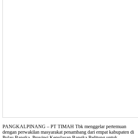
PANGKALPINANG – PT TIMAH Tbk menggelar pertemuan
dengan perwakilan masyarakat penambang dari empat kabupaten di
Pulau Bangka, Provinsi Kepulauan Bangka Belitung untuk