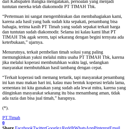
dari Kabupaten Bangka mengatakan, persoalan yang menjadi
tuntutan mereka telah diakomodir PT TIMAH Tbk.
“Pertemuan ini sangat mengembirakan dan membahagiakan kami,
karena ada hasil yang baik sudah kita sepakati, penambang bisa
bahagia, terima kasih PT Timah yang sudah sepakat terkait harga
dan tuntutan sudah diakomodir. Selama ini kalau kami lihat PT
TIMAH Tbk agak serem, tapi sekarang dengan begini ternyata ada
keterbukaan,” ujarnya.
Menurutnya, terkait pembelian timah solusi yang paling
memungkinkan yakni melalui mitra usaha PT TIMAH Tbk, karena
jika melalui koperasi membutuhkan waktu lagi, sedangkan
masyarakat membutuhkan hasil tambang dengan cepat.
“Terkait koperasi tadi memang tertarik, tapi masyarakat penambang
ini kan mau makan hari ini, kalau mau bentuk koperasi terlalu lama,
sementara ini kita gunakan yang sudah ada lewat mitra, karena yang
diinginkan masyarakat sekarang itu bisa menambang aman, tidak
ada razia dan bisa jual timah,” harapnya.
(*).
PT.Timah
0
Share
Facebook
Twitter
Google+
ReddIt
WhatsApp
Pinterest
Email