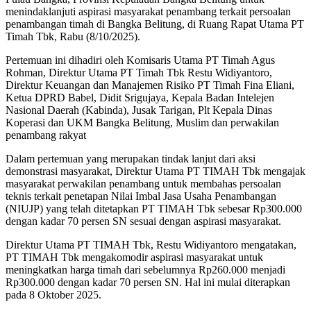
menindaklanjuti aspirasi masyarakat penambang terkait persoalan
penambangan timah di Bangka Belitung, di Ruang Rapat Utama PT
Timah Tbk, Rabu (8/10/2025).
Pertemuan ini dihadiri oleh Komisaris Utama PT Timah Agus
Rohman, Direktur Utama PT Timah Tbk Restu Widiyantoro,
Direktur Keuangan dan Manajemen Risiko PT Timah Fina Eliani,
Ketua DPRD Babel, Didit Srigujaya, Kepala Badan Intelejen
Nasional Daerah (Kabinda), Jusak Tarigan, Plt Kepala Dinas
Koperasi dan UKM Bangka Belitung, Muslim dan perwakilan
penambang rakyat
Dalam pertemuan yang merupakan tindak lanjut dari aksi
demonstrasi masyarakat, Direktur Utama PT TIMAH Tbk mengajak
masyarakat perwakilan penambang untuk membahas persoalan
teknis terkait penetapan Nilai Imbal Jasa Usaha Penambangan
(NIUJP) yang telah ditetapkan PT TIMAH Tbk sebesar Rp300.000
dengan kadar 70 persen SN sesuai dengan aspirasi masyarakat.
Direktur Utama PT TIMAH Tbk, Restu Widiyantoro mengatakan,
PT TIMAH Tbk mengakomodir aspirasi masyarakat untuk
meningkatkan harga timah dari sebelumnya Rp260.000 menjadi
Rp300.000 dengan kadar 70 persen SN. Hal ini mulai diterapkan
pada 8 Oktober 2025.