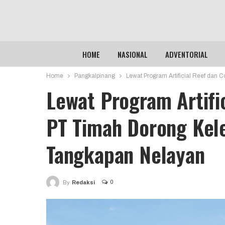
HOME
NASIONAL
ADVENTORIAL
Home
Pangkalpinang
Lewat Program Artificial Reef dan 
Lewat Program Artifi
PT Timah Dorong Kele
Tangkapan Nelayan
0
By
Redaksi