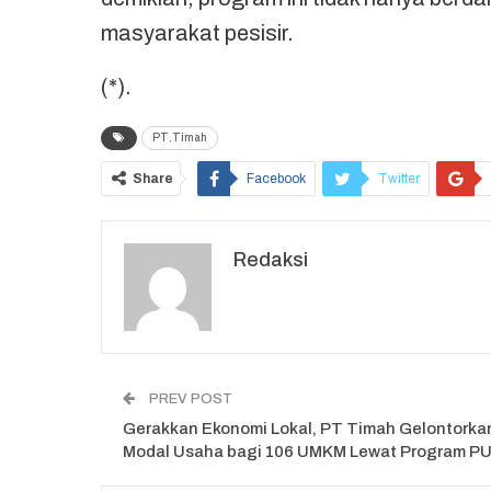
masyarakat pesisir.
(*).
PT.Timah
Share
Facebook
Twitter
Redaksi
PREV POST
Gerakkan Ekonomi Lokal, PT Timah Gelontorka
Modal Usaha bagi 106 UMKM Lewat Program P