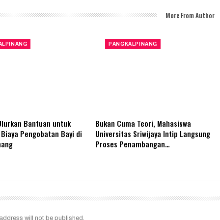
More From Author
ALPINANG
PANGKALPINANG
Ulurkan Bantuan untuk
Bukan Cuma Teori, Mahasiswa
Biaya Pengobatan Bayi di
Universitas Sriwijaya Intip Langsung
nang
Proses Penambangan…
address will not be published.