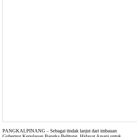
PANGKALPINANG – Sebagai tindak lanjut dari imbauan
Gubernur Kepulauan Bangka Belitung, Hidayat Arsani untuk