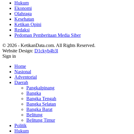
Hukum
Ekonomi
Olahraga
Kesehatan
Ketikan Opini
Redaksi
Pedoman Pemberitaan Media Siber
© 2026 - KetikanData.com. All Rights Reserved.
Website Design:
D1ckyb4b3l
Sign in
Home
Nasional
Adventorial
Daerah
Pangkalpinang
Bangka
Bangka Tengah
Bangka Selatan
Bangka Barat
Belitung
Belitung Timur
Politik
Hukum