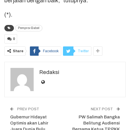
berjalan dengan baik,” tutupnya.
(*).
Pemprov Babel
0
Share
Facebook
Twitter
Redaksi
PREV POST
NEXT POST
Gubernur Hidayat
PW Salimah Bangka
Optimis akan Lahir
Belitung Audiensi
Juara Dunia Bulu
Bersama Ketua TP PKK