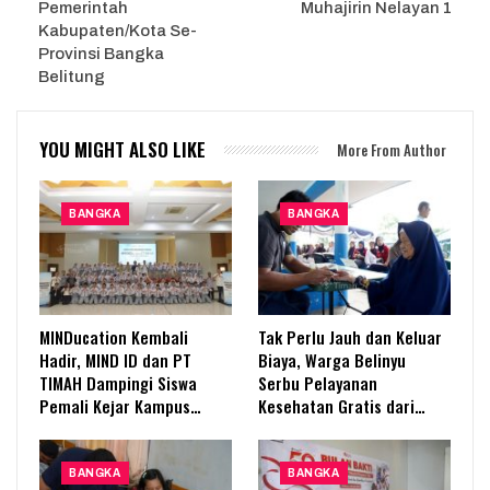
Pemerintah
Muhajirin Nelayan 1
Kabupaten/Kota Se-
Provinsi Bangka
Belitung
YOU MIGHT ALSO LIKE
More From Author
BANGKA
BANGKA
MINDucation Kembali
Tak Perlu Jauh dan Keluar
Hadir, MIND ID dan PT
Biaya, Warga Belinyu
TIMAH Dampingi Siswa
Serbu Pelayanan
Pemali Kejar Kampus…
Kesehatan Gratis dari…
BANGKA
BANGKA