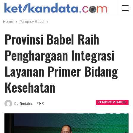
Home
Pemprov Babel
Provinsi Babel Raih
Penghargaan Integrasi
Layanan Primer Bidang
Kesehatan
PEMPROV BABEL
0
By
Redaksi