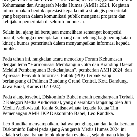
Kehumasan dan Anugerah Media Humas (AMH) 2024. Kegiatan
ini merupakan bentuk apresiasi kepada mitra strategis pemerintah
yang berperan dalam komunikasi publik mengenai program dan
kebijakan pemerintah di seluruh Indonesia.
Selain itu, ajang ini bertujuan memelihara semangat kompetisi
positif, sehingga menciptakan ruang dan peluang bagi peningkatan
kinerja humas pemerintah dalam menyampaikan informasi kepada
publik.
Pada tahun ini, rangkaian acara mencakup Forum Kehumasan
dengan tema “Harmonisasi Membangun Citra dan Branding Daerah
Melalui Pembangunan Berkelanjutan”, pemberian AMH 2024, dan
Apresiasi Penyuluh Informasi Publik (PIP) Terbaik yang
berlangsung di Pullman Bandung Grand Central, Kota Bandung,
Jawa Barat, Kamis (10/10/24).
Pada ajang tersebut, Diskominfo Babel meraih penghargaan Terbaik
2 Kategori Media Audiovisual, yang diserahkan langsung oleh Juri
Media Audiovisual, Kania Sutisnawinata kepada Ketua Tim
Pemenangan AMH IKP Diskominfo Babel, Leo Randika.
Leo Randika menyampaikan, bahwa penghargaan dan keikutsertaan
Diskominfo Babel pada ajang Anugerah Media Humas 2024 ini
adalah sebagai bahan tolok ukur dan evaluasi, sejauh mana kinerja