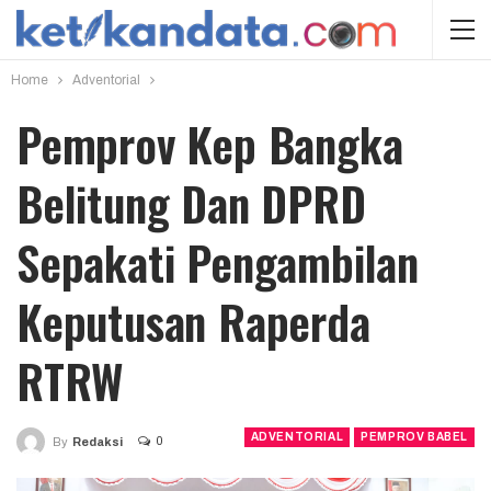
Home
Adventorial
Pemprov Kep Bangka
Belitung Dan DPRD
Sepakati Pengambilan
Keputusan Raperda
RTRW
ADVENTORIAL
PEMPROV BABEL
0
By
Redaksi