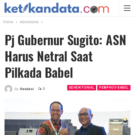
Home
Adventorial
Pj Gubernur Sugito: ASN
Harus Netral Saat
Pilkada Babel
ADVENTORIAL
PEMPROV BABEL
0
By
Redaksi